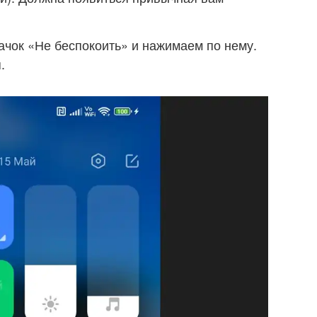
ачок «Не беспокоить» и нажимаем по нему.
.