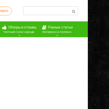
Поиск:
опрос
Обзоры и отзывы
Разные статьи
Честный голос народа
Интересно и полезно