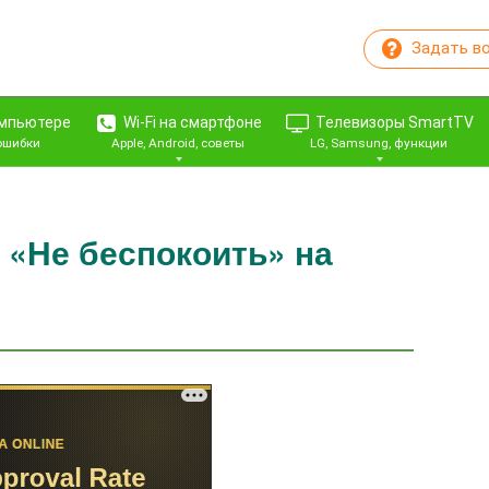
Задать в
омпьютере
Wi-Fi на смартфоне
Телевизоры SmartTV
 ошибки
Apple, Android, советы
LG, Samsung, функции
 «Не беспокоить» на