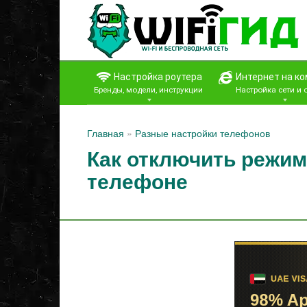
Перейти
к
контенту
Настройка роутера
Интернет на к
Бренды, модели, инструкции
Настройка сети и
Главная
»
Разные настройки телефонов
Как отключить режим
телефоне