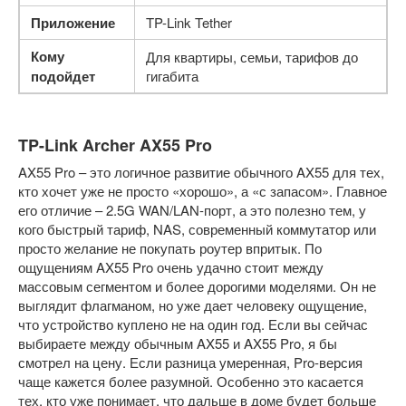
Приложение
TP-Link Tether
Кому
Для квартиры, семьи, тарифов до
подойдет
гигабита
TP-Link Archer AX55 Pro
AX55 Pro – это логичное развитие обычного AX55 для тех,
кто хочет уже не просто «хорошо», а «с запасом». Главное
его отличие – 2.5G WAN/LAN-порт, а это полезно тем, у
кого быстрый тариф, NAS, современный коммутатор или
просто желание не покупать роутер впритык. По
ощущениям AX55 Pro очень удачно стоит между
массовым сегментом и более дорогими моделями. Он не
выглядит флагманом, но уже дает человеку ощущение,
что устройство куплено не на один год. Если вы сейчас
выбираете между обычным AX55 и AX55 Pro, я бы
смотрел на цену. Если разница умеренная, Pro-версия
чаще кажется более разумной. Особенно это касается
тех, кто уже понимает, что дальше в доме будет больше