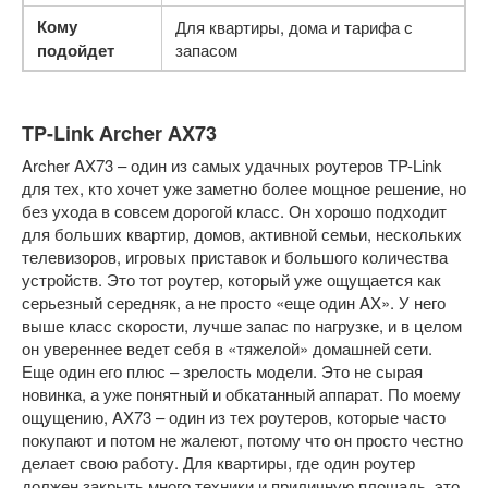
Кому
Для квартиры, дома и тарифа с
подойдет
запасом
TP-Link Archer AX73
Archer AX73 – один из самых удачных роутеров TP-Link
для тех, кто хочет уже заметно более мощное решение, но
без ухода в совсем дорогой класс. Он хорошо подходит
для больших квартир, домов, активной семьи, нескольких
телевизоров, игровых приставок и большого количества
устройств. Это тот роутер, который уже ощущается как
серьезный середняк, а не просто «еще один AX». У него
выше класс скорости, лучше запас по нагрузке, и в целом
он увереннее ведет себя в «тяжелой» домашней сети.
Еще один его плюс – зрелость модели. Это не сырая
новинка, а уже понятный и обкатанный аппарат. По моему
ощущению, AX73 – один из тех роутеров, которые часто
покупают и потом не жалеют, потому что он просто честно
делает свою работу. Для квартиры, где один роутер
должен закрыть много техники и приличную площадь, это