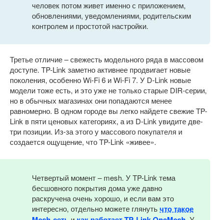
человек потом живет именно с приложением,
обновлениями, уведомлениями, родительским
контролем и простотой настройки.
Третье отличие – свежесть модельного ряда в массовом
доступе. TP-Link заметно активнее продвигает новые
поколения, особенно Wi-Fi 6 и Wi-Fi 7. У D-Link новые
модели тоже есть, и это уже не только старые DIR-серии,
но в обычных магазинах они попадаются менее
равномерно. В одном городе вы легко найдете свежие TP-
Link в пяти ценовых категориях, а из D-Link увидите две-
три позиции. Из-за этого у массового покупателя и
создается ощущение, что TP-Link «живее».
Четвертый момент – mesh. У TP-Link тема
бесшовного покрытия дома уже давно
раскручена очень хорошо, и если вам это
интересно, отдельно можете глянуть
что такое
Mesh-сеть
и
как работает TP-Link OneMesh
. У