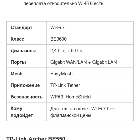
переплата относительно Wi-Fi 6 есть.
Стандарт
Wi-Fi 7
Класс
BE3600
Диапазоны
2,4 ГГц + 5 ГГц
Порты
Gigabit WAN/LAN + Gigabit LAN
Mesh
EasyMesh
Приложение
TP-Link Tether
Безопасность
WPA3, HomeShield
Кому
Для тех, кто хочет Wi-Fi 7 без
подойдет
флагманской цены
TP-Link Archer BE550