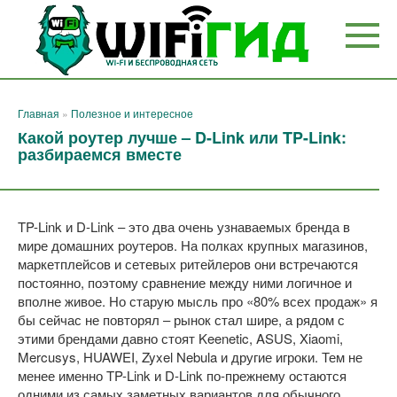
Перейти
к
контенту
Главная
»
Полезное и интересное
Какой роутер лучше – D-Link или TP-Link:
разбираемся вместе
TP-Link и D-Link – это два очень узнаваемых бренда в
мире домашних роутеров. На полках крупных магазинов,
маркетплейсов и сетевых ритейлеров они встречаются
постоянно, поэтому сравнение между ними логичное и
вполне живое. Но старую мысль про «80% всех продаж» я
бы сейчас не повторял – рынок стал шире, а рядом с
этими брендами давно стоят Keenetic, ASUS, Xiaomi,
Mercusys, HUAWEI, Zyxel Nebula и другие игроки. Тем не
менее именно TP-Link и D-Link по-прежнему остаются
одними из самых заметных вариантов для обычного