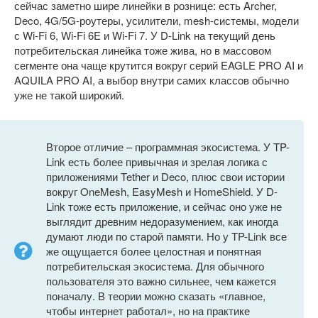
сейчас заметно шире линейки в рознице: есть Archer,
Deco, 4G/5G-роутеры, усилители, mesh-системы, модели
с Wi-Fi 6, Wi-Fi 6E и Wi-Fi 7. У D-Link на текущий день
потребительская линейка тоже жива, но в массовом
сегменте она чаще крутится вокруг серий EAGLE PRO AI и
AQUILA PRO AI, а выбор внутри самих классов обычно
уже не такой широкий.
Второе отличие – программная экосистема. У TP-
Link есть более привычная и зрелая логика с
приложениями Tether и Deco, плюс свои истории
вокруг OneMesh, EasyMesh и HomeShield. У D-
Link тоже есть приложение, и сейчас оно уже не
выглядит древним недоразумением, как иногда
думают люди по старой памяти. Но у TP-Link все
же ощущается более целостная и понятная
потребительская экосистема. Для обычного
пользователя это важно сильнее, чем кажется
поначалу. В теории можно сказать «главное,
чтобы интернет работал», но на практике