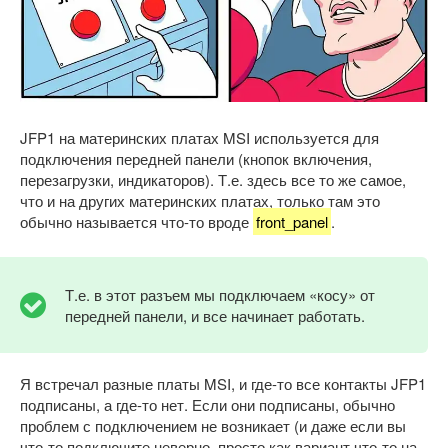
JFP1 на материнских платах MSI используется для
подключения передней панели (кнопок включения,
перезагрузки, индикаторов). Т.е. здесь все то же самое,
что и на других материнских платах, только там это
обычно называется что-то вроде
front_panel
.
Т.е. в этот разъем мы подключаем «косу» от
передней панели, и все начинает работать.
Я встречал разные платы MSI, и где-то все контакты JFP1
подписаны, а где-то нет. Если они подписаны, обычно
проблем с подключением не возникает (и даже если вы
что-то подключите неверно, просто как вариант что-то на