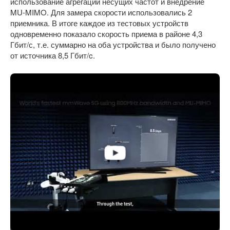
использование агрегации несущих частот и внедрение
MU-MIMO. Для замера скорости использовались 2
приемника. В итоге каждое из тестовых устройств
одновременно показало скорость приема в районе 4,3
Гбит/с, т.е. суммарно на оба устройства и было получено
от источника 8,5 Гбит/c.