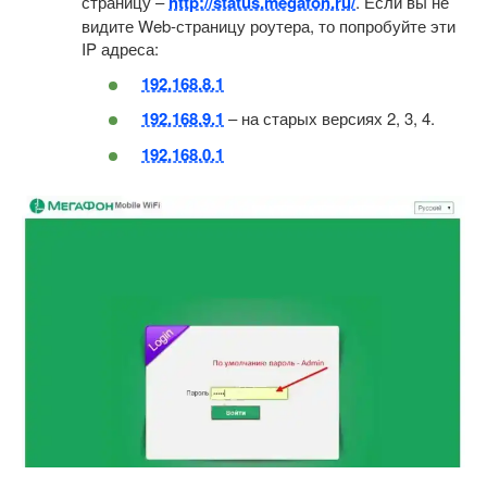
страницу –
http://status.megafon.ru/
. Если вы не
видите Web-страницу роутера, то попробуйте эти
IP адреса:
192.168.8.1
192.168.9.1
– на старых версиях 2, 3, 4.
192.168.0.1