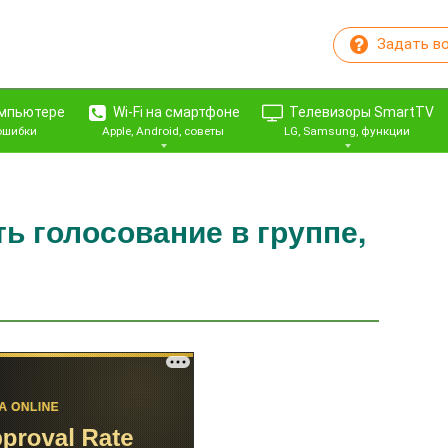
Задать в
омпьютере
Wi-Fi на смартфоне
Телевизоры SmartTV
 ошибки
Apple, Android, советы
LG, Samsung, функции
ть голосование в группе,