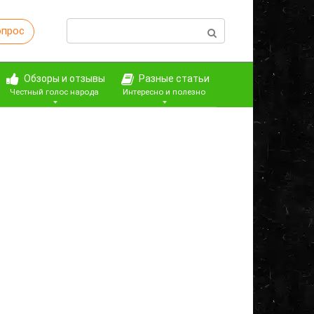
Поиск:
опрос
Обзоры и отзывы
Разные статьи
Честный голос народа
Интересно и полезно