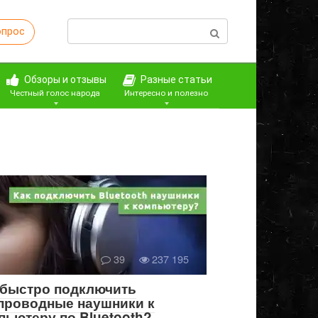
Поиск:
опрос
Обзоры и отзывы
Разные статьи
Честный голос народа
Интересно и полезно
39
237 195
 быстро подключить
проводные наушники к
пьютеру по Bluetooth?