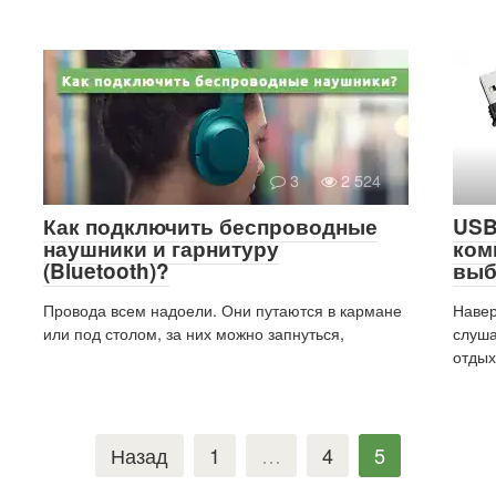
3
2 524
Как подключить беспроводные
USB
наушники и гарнитуру
ком
(Bluetooth)?
выб
Провода всем надоели. Они путаются в кармане
Навер
или под столом, за них можно запнуться,
слуша
отдых
Назад
1
…
4
5