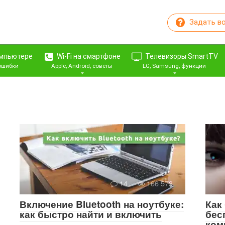
Задать в
омпьютере
Wi-Fi на смартфоне
Телевизоры SmartTV
 ошибки
Apple, Android, советы
LG, Samsung, функции
14
166 573
Включение Bluetooth на ноутбуке:
Как
как быстро найти и включить
бес
ком