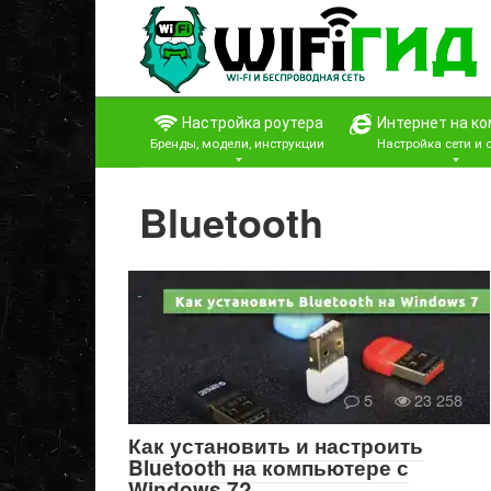
Перейти
к
контенту
Настройка роутера
Интернет на к
Бренды, модели, инструкции
Настройка сети и
Bluetooth
5
23 258
Как установить и настроить
Bluetooth на компьютере с
Windows 7?