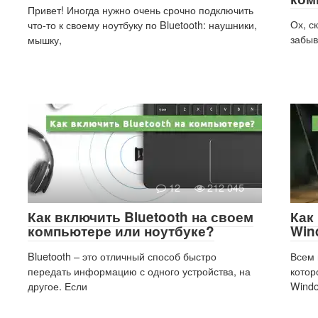
Привет! Иногда нужно очень срочно подключить
Ох, с
что-то к своему ноутбуку по Bluetooth: наушники,
забыв
мышку,
12
212 045
Как включить Bluetooth на своем
Как
компьютере или ноутбуке?
Win
Bluetooth – это отличный способ быстро
Всем 
передать информацию с одного устройства, на
котор
другое. Если
Windo