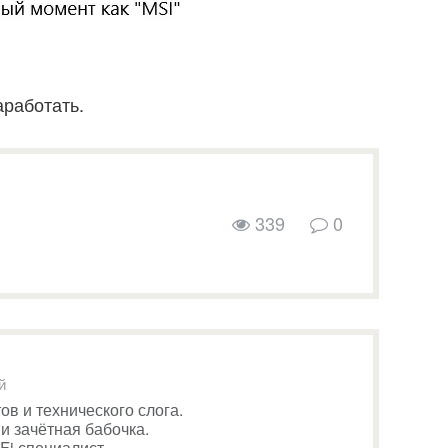
аработать.
339
0
й
ов и технического слога.
и зачётная бабочка.
i специалист.