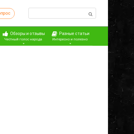
Поиск:
опрос
Обзоры и отзывы
Разные статьи
Честный голос народа
Интересно и полезно