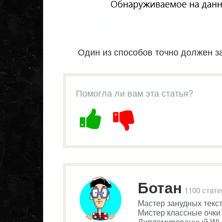
Один из способов точно должен з
Помогла ли вам эта статья?
Ботан
1100 стате
Мастер занудных текст
Мистер классные очки 
Дипломированный Wi-F