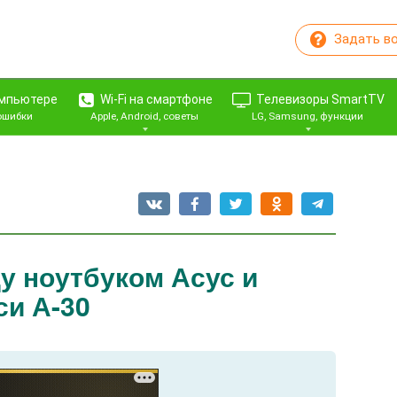
Задать в
омпьютере
Wi-Fi на смартфоне
Телевизоры SmartTV
 ошибки
Apple, Android, советы
LG, Samsung, функции
у ноутбуком Асус и
и А-30