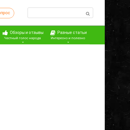
Поиск:
опрос
Обзоры и отзывы
Разные статьи
Честный голос народа
Интересно и полезно