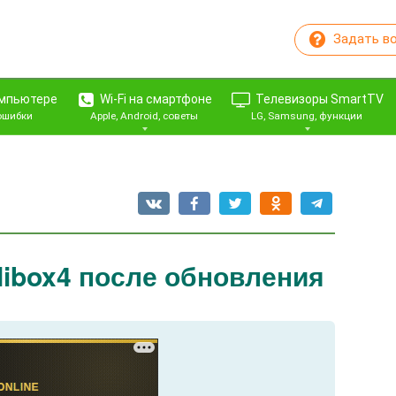
Задать в
омпьютере
Wi-Fi на смартфоне
Телевизоры SmartTV
 ошибки
Apple, Android, советы
LG, Samsung, функции
ibox4 после обновления