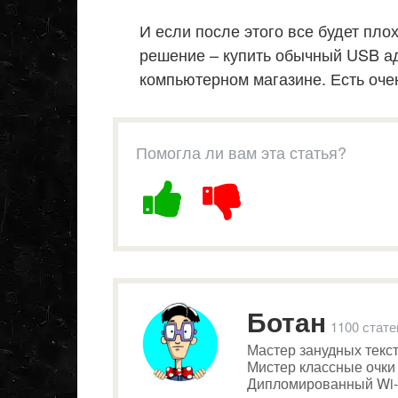
И если после этого все будет плох
решение – купить обычный USB а
компьютерном магазине. Есть оче
Помогла ли вам эта статья?
Ботан
1100 стате
Мастер занудных текст
Мистер классные очки 
Дипломированный Wi-F