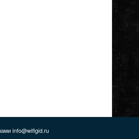
ами info@wifigid.ru