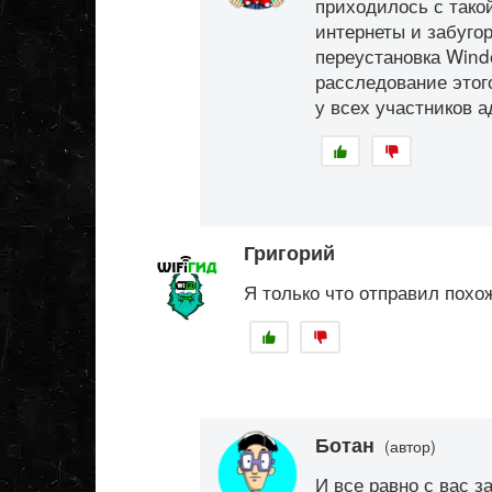
приходилось с тако
интернеты и забуго
переустановка Windo
расследование этог
у всех участников а
Григорий
Я только что отправил похо
Ботан
(автор)
И все равно с вас з