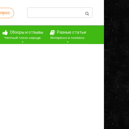
Поиск:
опрос
Обзоры и отзывы
Разные статьи
Честный голос народа
Интересно и полезно