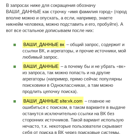
В запросах ниже для сокращения обозначу
ВАШИ_ДАННЫЕ как строчку «имя фамилия город» (город
вполне можно и опускать, а если, например, знаете
никнейм человека, можно подставить и его, пробуйте). А
вот все остальное дописываем после них:
ВАШИ_ДАННЫЕ вк
– общий запрос, содержит и
ссылки ВК, и агрегаторы, и прочие источники, мой
любимый запрос.
ВАШИ_ДАННЫЕ
– а почему бы и не убрать «вк»
из запроса, так можно попасть и на другие
агрегаторы (например, прямо сейчас популярны
поисковики в Одноклассниках, а там можно
продлить цепочку поиска).
ВАШИ_ДАННЫЕ site:vk.com
– главное не
ошибиться с поиском, в таком варианте в выдаче
останутся исключительно ссылки на ВК без
сторонних источников. Такой вариант использую
нечасто, т.к. некоторые пользователи скрывают
себя от поиска в ВК через поисковые системы,