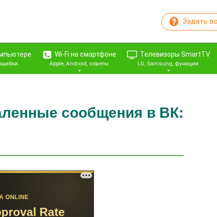
Задать в
омпьютере
Wi-Fi на смартфоне
Телевизоры SmartTV
 ошибки
Apple, Android, советы
LG, Samsung, функции
аленные сообщения в ВК: