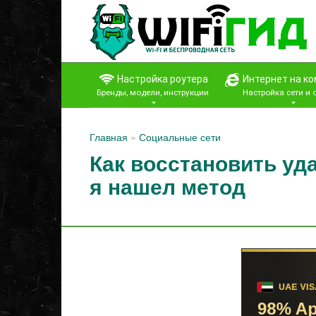
Перейти
к
контенту
Настройка роутера
Интернет на к
Бренды, модели, инструкции
Настройка сети и
Главная
»
Социальные сети
Как восстановить уд
я нашел метод