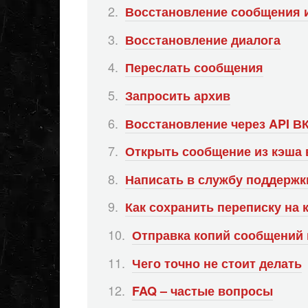
Восстановление сообщения и
Восстановление диалога
Переслать сообщения
Запросить архив
Восстановление через API В
Открыть сообщение из кэша 
Написать в службу поддержк
Как сохранить переписку на
Отправка копий сообщений н
Чего точно не стоит делать
FAQ – частые вопросы