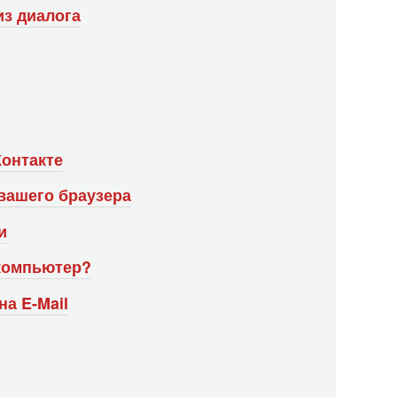
з диалога
Контакте
вашего браузера
и
 компьютер?
а E-Mail