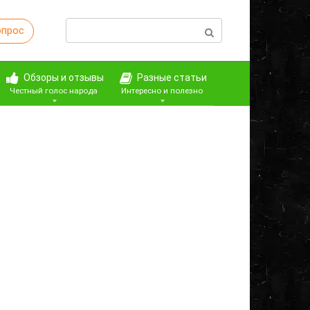
Поиск:
опрос
Обзоры и отзывы
Разные статьи
Честный голос народа
Интересно и полезно