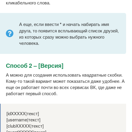
кликабельного слова.
А еще, если ввести
*
и начать набирать имя
друга, то появится всплывающий список друзей,
из которых сразу можно выбрать нужного
человека.
Способ 2 – [Версия]
А можно для создания использовать квадратные скобки.
Кому-то такой вариант может показаться даже удобнее. А
еще он работает почти во всех сервисах ВК, где даже не
работает первый способ.
[idXXXXX|текст]
[username|текст]
[clubXXXXX|текст]
[eventXXXXX|текст]