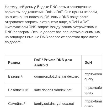
На текущий день у Яндекс DNS есть и защищенные
варианты подключения: DoH и DoT. Они нужны не всем,
но знать о них полезно. Обычный DNS чаще всего
отправляет запросы в открытом виде, а DoH и DoT
шифруют сам DNS-запрос между вашим устройством и
DNS-сервером. Это не делает вас полностью анонимным,
но защищает именно DNS-запрос от простого просмотра
по дороге.
DoT / Private DNS для
Режим
DoH
Android
https://commo
Базовый
common.dot.dns.yandex.net
query
https://safe.d
Безопасный
safe.dot.dns.yandex.net
query
https://family
Семейный
family.dot.dns.yandex.net
query