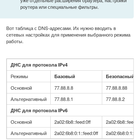
уже отдельные расширения браузера, настройки
роутера или специальные фильтры.
Вот таблица с DNS-адресами. Их нужно вводить в
сетевых настройках для применения выбранного режима
работы.
ДНС для протокола IPv4
Режимы
Базовый
Безопасный
Основной
77.88.8.8
77.88.8.88
Альтернативный
77.88.8.1
77.88.8.2
ДНС для протокола IPv6
Основной
2a02:6b8::feed:0ff
2a02:6b8::feed:
Альтернативный
2a02:6b8:0:1::feed:0ff
2a02:6b8:0:1::fe