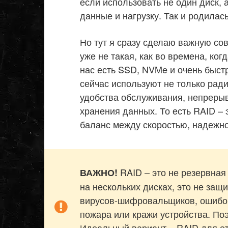
если использовать не один диск, 
данные и нагрузку. Так и родилас
Но тут я сразу сделаю важную со
уже не такая, как во времена, ко
нас есть SSD, NVMe и очень быс
сейчас используют не только ради
удобства обслуживания, непрерыв
хранения данных. То есть RAID – э
баланс между скоростью, надежно
RAID – это не резервная
ВАЖНО!
на нескольких дисках, это не защ
вирусов-шифровальщиков, ошибок
пожара или кражи устройства. Поэ
Идеальный вариант – RAID для от