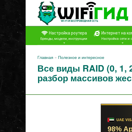
Перейти
к
контенту
Настройка роутера
Интернет на к
Бренды, модели, инструкции
Настройка сети и
Главная
»
Полезное и интересное
Все виды RAID (0, 1, 
разбор массивов жес