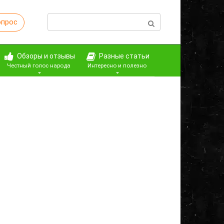
Поиск:
опрос
Обзоры и отзывы
Разные статьи
Честный голос народа
Интересно и полезно