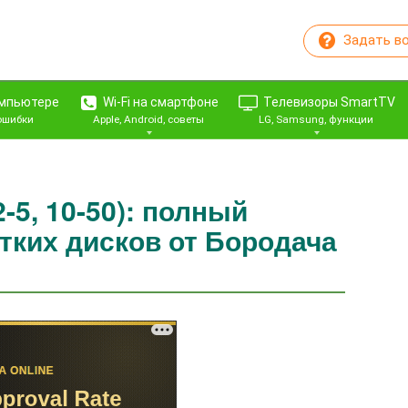
Задать в
омпьютере
Wi-Fi на смартфоне
Телевизоры SmartTV
 ошибки
Apple, Android, советы
LG, Samsung, функции
2-5, 10-50): полный
тких дисков от Бородача