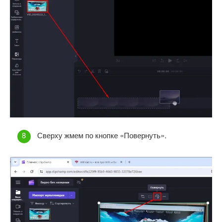
Сверху жмем по кнопке «Повернуть».