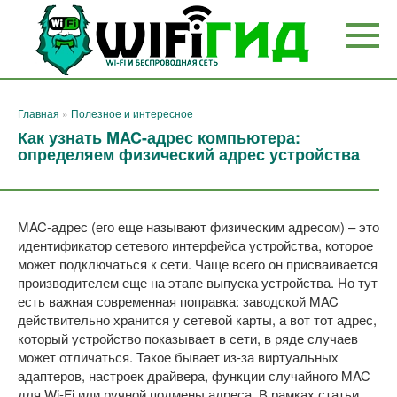
Перейти
к
контенту
Главная
»
Полезное и интересное
Как узнать MAC-адрес компьютера:
определяем физический адрес устройства
MAC-адрес (его еще называют физическим адресом) – это
идентификатор сетевого интерфейса устройства, которое
может подключаться к сети. Чаще всего он присваивается
производителем еще на этапе выпуска устройства. Но тут
есть важная современная поправка: заводской MAC
действительно хранится у сетевой карты, а вот тот адрес,
который устройство показывает в сети, в ряде случаев
может отличаться. Такое бывает из-за виртуальных
адаптеров, настроек драйвера, функции случайного MAC
для Wi-Fi или ручной подмены адреса. В рамках статьи