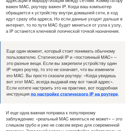
адресации и маршрутизации между сетями. Коммутатору
важен MAC, роутеру важен IP. Когда ваш компьютер
обращается к устройству внутри домашней сети, в ход
идут сразу оба адреса. Но если данные уходят дальше в
интернет, то по пути MAC будет меняться от узла к узлу,
а IP останется ключевой логической точкой назначения.
Еще один момент, который стоит понимать обычному
пользователю. Статический IP и «постоянный MAC» –
это разные вещи. Если вы закрепили устройству один
IP через роутер, то это не означает, что вы изменили
его MAC. Вы просто сказали роутеру: «Когда увидишь
вот этот MAC, всегда выдавай ему вот такой адрес».
Если хотите настроить это на практике, вот подробная
инструкция
по настройке статического IP на роутере
.
И еще одна важная поправка к популярному
заблуждению: «реальный MAC меняться не может» – это
слишком грубо и уже не совсем верно для современной
практики. Заводской адрес у интерфейса действительно