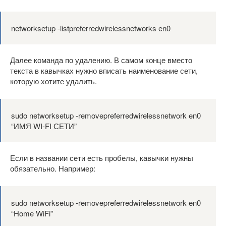
networksetup -listpreferredwirelessnetworks en0
Далее команда по удалению. В самом конце вместо
текста в кавычках нужно вписать наименование сети,
которую хотите удалить.
sudo networksetup -removepreferredwirelessnetwork en0
“ИМЯ WI-FI СЕТИ”
Если в названии сети есть пробелы, кавычки нужны
обязательно. Например:
sudo networksetup -removepreferredwirelessnetwork en0
“Home WiFi”