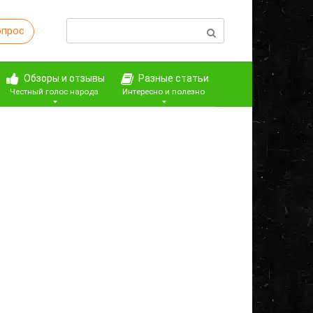
Поиск:
опрос
Обзоры и отзывы
Разные статьи
Честный голос народа
Интересно и полезно