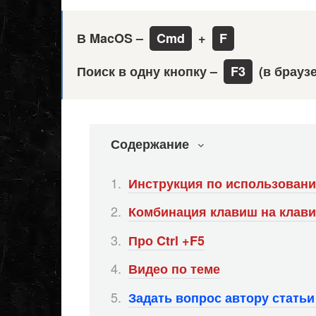
В
MacOS –
Cmd
+
F
Поиск в одну кнопку –
F3
(в браузе
Содержание
Инструкция по использован
Комбинация клавиш на клави
Про Ctrl +F5
Видео по теме
Задать вопрос автору стать