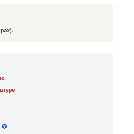
рах).
ию
атуре
и