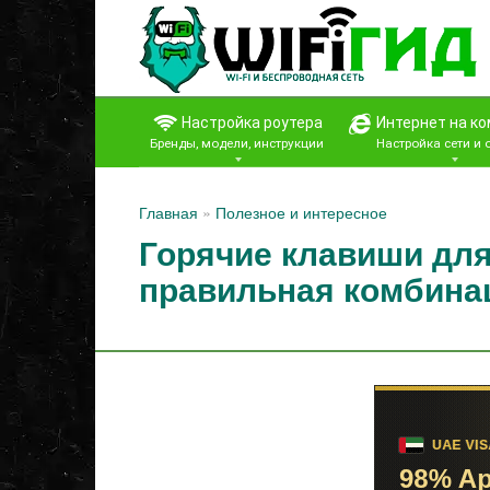
Перейти
к
контенту
Настройка роутера
Интернет на к
Бренды, модели, инструкции
Настройка сети и
Главная
»
Полезное и интересное
Горячие клавиши для
правильная комбина