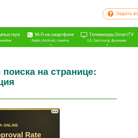
Задать в
омпьютере
Wi-Fi на смартфоне
Телевизоры SmartTV
 ошибки
Apple, Android, советы
LG, Samsung, функции
 поиска на странице:
ция