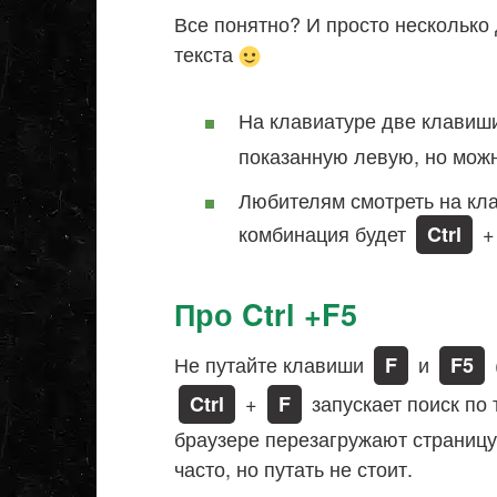
Все понятно? И просто несколько
текста
На клавиатуре две клави
показанную левую, но можн
Любителям смотреть на кла
комбинация будет
Ctrl
Про Ctrl +F5
Не путайте клавиши
и
F
F5
+
запускает поиск по 
Ctrl
F
браузере перезагружают страницу 
часто, но путать не стоит.