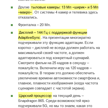
Другие
тыловые камеры: 13 Мп «ширик» и 5 Мп
«макро»
. От системы 4 камер и телевика здесь
отказались.
Фронталка – 20 Мп.
Дисплей – 144 Гц с поддержкой функции
AdaptiveSync
. На презентации многократно
подчеркивали эту функцию адаптации. Если
коротко – дисплей не всегда должен работать на
максимальной своей частоте, а должен
адаптироваться под конкретный сценарий.
Смотрите фильм на 25 кадров в секунду –
пожалуйста. Включили игру на 120 кадров –
пожалуйста. В теории это должно обеспечить
увеличение времени автономности смартфона и,
главное, плавности изображения (когда частота
сценария совпадает с частотой экрана).
Царский процессор
на текущий день –
Snapdragon 865. Среди возможностей ярко
подчеркивали 5G, но мы то знаем, какая это