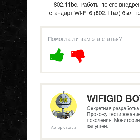
– 802.11be. Работы по его внедр
стандарт Wi-Fi 6 (802.11ax) был п
Помогла ли вам эта статья?
WIFIGID BO
Секретная разработка W
Прохожу тестирование
поколения. Мониторин
запущен.
Автор статьи