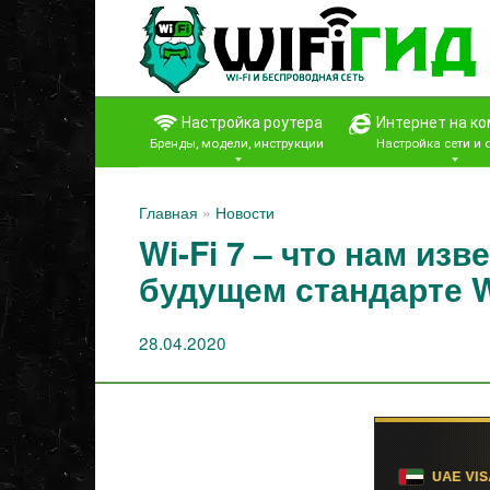
Перейти
к
контенту
Настройка роутера
Интернет на к
Бренды, модели, инструкции
Настройка сети и
Главная
»
Новости
Wi-Fi 7 – что нам изв
будущем стандарте W
28.04.2020