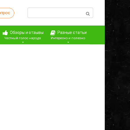
Поиск:
опрос
Обзоры и отзывы
Разные статьи
Честный голос народа
Интересно и полезно