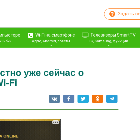
Задать в
омпьютере
Wi-Fi на смартфоне
Телевизоры SmartTV
 ошибки
Apple, Android, советы
LG, Samsung, функции
естно уже сейчас о
i-Fi