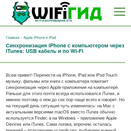
Перейти
к
контенту
Главная
»
Apple iPhone и iPad
Синхронизация iPhone с компьютером через
iTunes: USB кабель и по Wi-Fi
Всем привет! Перенести на iPhone, iPad или iPod Touch
музыку, фильмы или книги с компьютера помогает
синхронизация через Apple-приложения на компьютере.
Раньше для этого почти всегда использовался iTunes, и
именно поэтому о нем до сих пор чаще всего и говорят. Но
на текущий день ситуация чуть изменилась: на Mac с
актуальными версиями macOS вместо iTunes обычно
используется Finder, а на Windows – приложение Apple
Devices или iTunes. Сама логика, впрочем, осталась
прежней – подключаем устройство, выбираем нужный