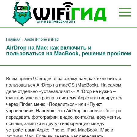
Перейти
к
контенту
Главная
»
Apple iPhone и iPad
AirDrop на Mac: как включить и
пользоваться на MacBook, решение проблем
Всем привет! Сегодня я расскажу вам, как включить и
пользоваться AirDrop на macOS (MacBook). На самом
деле отдельно «устанавливать» AirDrop не нужно –
функция уже встроена в систему Apple и активируется
через Finder, меню «Поделиться» или «Пункт
управления». Напомню, что AirDrop позволяет быстро
передавать фотографии, видео, контакты, документы,
ссылки, заметки и другую информацию между
устройствами Apple: iPhone, iPad, MacBook, iMac и
другими Mac. Если вы знаете, как передавать