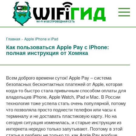
Перейти
к
контенту
Главная
»
Apple iPhone и iPad
Как пользоваться Apple Pay с iPhone:
полная инструкция от Хомяка
Всем доброго времени суток! Apple Pay – система
безопасных бесконтактных платежей от Apple, которая
когда-то быстро стала привычным способом оплаты для
владельцев iPhone, Apple Watch, iPad и Mac. В России
технология тоже успела стать очень популярной, потому
что позволяла просто поднести телефон или часы к
терминалу и не доставать пластиковую карту. Но на
сегодня ситуация изменилась, и старые инструкции из
интернета нередко только запутывают. Поэтому в этой
статье я разберу не только то, как Apple Pay вообще