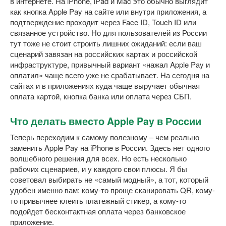
в интернете. На iPhone, iPad и Mac это обычно выглядит
как кнопка Apple Pay на сайте или внутри приложения, а
подтверждение проходит через Face ID, Touch ID или
связанное устройство. Но для пользователей из России
тут тоже не стоит строить лишних ожиданий: если ваш
сценарий завязан на российских картах и российской
инфраструктуре, привычный вариант «нажал Apple Pay и
оплатил» чаще всего уже не срабатывает. На сегодня на
сайтах и в приложениях куда чаще выручает обычная
оплата картой, кнопка банка или оплата через СБП.
Что делать вместо Apple Pay в России
Теперь переходим к самому полезному – чем реально
заменить Apple Pay на iPhone в России. Здесь нет одного
волшебного решения для всех. Но есть несколько
рабочих сценариев, и у каждого свои плюсы. Я бы
советовал выбирать не «самый модный», а тот, который
удобен именно вам: кому-то проще сканировать QR, кому-
то привычнее клеить платежный стикер, а кому-то
подойдет бесконтактная оплата через банковское
приложение.