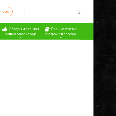
Поиск:
опрос
Обзоры и отзывы
Разные статьи
Честный голос народа
Интересно и полезно