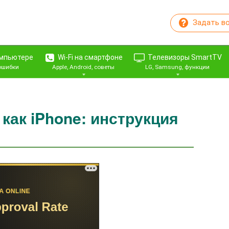
Задать в
омпьютере
Wi-Fi на смартфоне
Телевизоры SmartTV
 ошибки
Apple, Android, советы
LG, Samsung, функции
как iPhone: инструкция