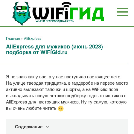
Перейти
к
контенту
Главная
»
AliExpress
AliExpress для мужиков (июнь 2023) –
подборка от WiFiGid.ru
Я не знаю как у вас, а у нас наступило настоящее лето.
На улице твердая тридцатка, в гардеробе на первое место
активно вылезают тапочки и шорты, а на WiFiGid пора
выкладывать новую летнюю подборку годных ништяков с
AliExpress для настоящих мужиков. Ну ту самую, которую
вы очень любите читать
Содержание