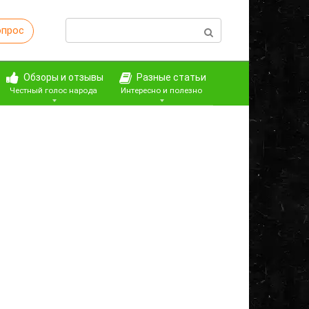
Поиск:
опрос
Обзоры и отзывы
Разные статьи
Честный голос народа
Интересно и полезно