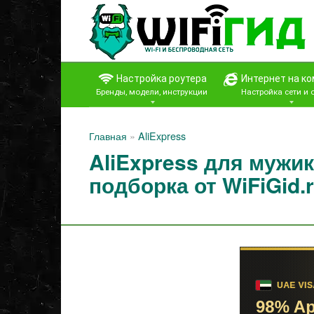
Перейти
к
контенту
Настройка роутера
Интернет на к
Бренды, модели, инструкции
Настройка сети и
Главная
»
AliExpress
AliExpress для мужик
подборка от WiFiGid.