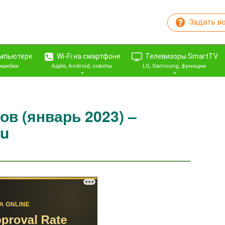
Задать в
омпьютере
Wi-Fi на смартфоне
Телевизоры SmartTV
 ошибки
Apple, Android, советы
LG, Samsung, функции
ов (январь 2023) –
ru