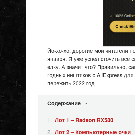
Йо-хо-хо, дорогие мои читатели п
января. Я уже успел сточить все 
елку. А значит что? Правильно, 
годных ништяков с AliExpress дл
пережить 2022 год.
Содержание
Лот 1 – Radeon RX580
Лот 2 – Компьютерные очки