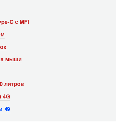
ype-C с MFI
ом
ток
ля мыши
40 литров
м 4G
ьи